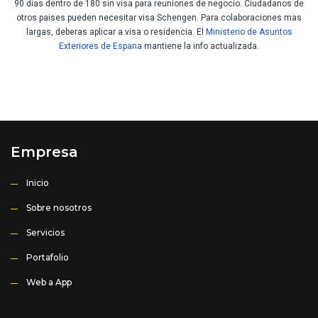
90 dias dentro de 180 sin visa para reuniones de negocio. Ciudadanos de
otros paises pueden necesitar visa Schengen. Para colaboraciones mas
largas, deberas aplicar a visa o residencia. El
Ministerio de Asuntos
Exteriores de Espana
mantiene la info actualizada.
Empresa
Inicio
Sobre nosotros
Servicios
Portafolio
Web a App