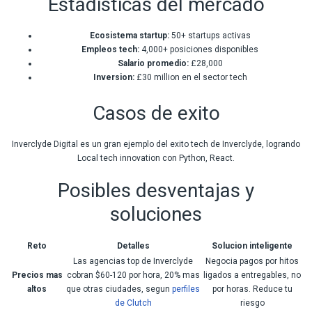
Estadisticas del mercado
Ecosistema startup:
50+ startups activas
Empleos tech:
4,000+ posiciones disponibles
Salario promedio:
£28,000
Inversion:
£30 million en el sector tech
Casos de exito
Inverclyde Digital es un gran ejemplo del exito tech de Inverclyde, logrando
Local tech innovation con Python, React.
Posibles desventajas y
soluciones
Reto
Detalles
Solucion inteligente
Las agencias top de Inverclyde
Negocia pagos por hitos
Precios mas
cobran $60-120 por hora, 20% mas
ligados a entregables, no
altos
que otras ciudades, segun
perfiles
por horas. Reduce tu
de Clutch
riesgo