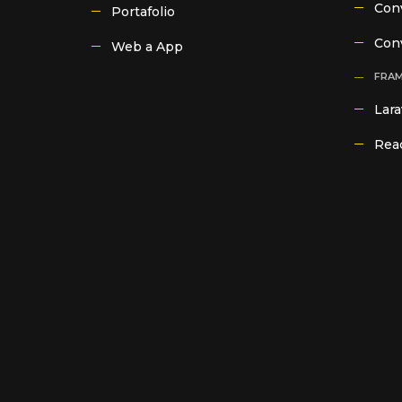
Conv
Portafolio
Con
Web a App
FRA
Lara
Reac