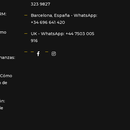
323 9827
RM:
Barcelona, España -
WhatsApp:
+34 696 641 420
ómo
UK -
WhatsApp: +44 7503 005
916
inanzas:
: Cómo
n de
ón:
de