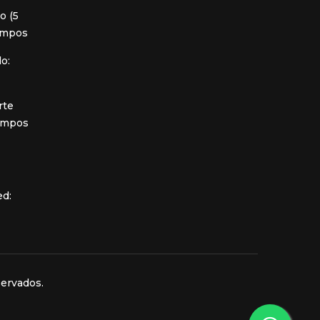
o (5
iempos
o:
rte
iempos
ed:
servados.