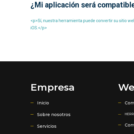
¿Mi aplicación será compatibl
<p>Sí, nuestra herramienta puede convertir su sitio we
iOS.</p>
Empresa
We
Inicio
Conv
Sobre nosotros
HERR
Con
Servicios