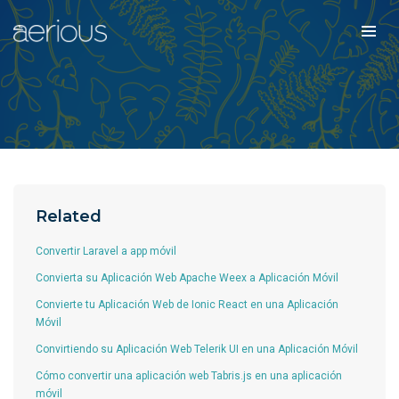
Related
Convertir Laravel a app móvil
Convierta su Aplicación Web Apache Weex a Aplicación Móvil
Convierte tu Aplicación Web de Ionic React en una Aplicación
Móvil
Convirtiendo su Aplicación Web Telerik UI en una Aplicación Móvil
Cómo convertir una aplicación web Tabris.js en una aplicación
móvil