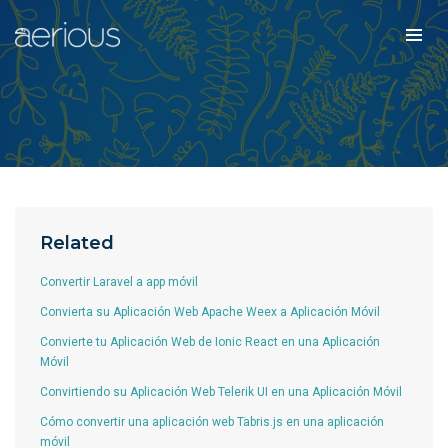
Related
Convertir Laravel a app móvil
Convierta su Aplicación Web Apache Weex a Aplicación Móvil
Convierte tu Aplicación Web de Ionic React en una Aplicación
Móvil
Convirtiendo su Aplicación Web Telerik UI en una Aplicación Móvil
Cómo convertir una aplicación web Tabris.js en una aplicación
móvil